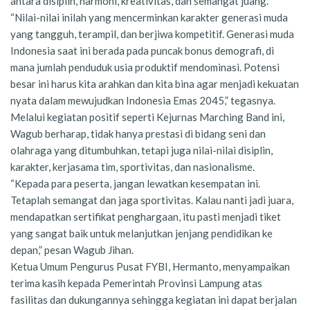
antara disiplin, harmoni, kreativitas, dan semangat juang.
“Nilai-nilai inilah yang mencerminkan karakter generasi muda
yang tangguh, terampil, dan berjiwa kompetitif. Generasi muda
Indonesia saat ini berada pada puncak bonus demografi, di
mana jumlah penduduk usia produktif mendominasi. Potensi
besar ini harus kita arahkan dan kita bina agar menjadi kekuatan
nyata dalam mewujudkan Indonesia Emas 2045,” tegasnya.
Melalui kegiatan positif seperti Kejurnas Marching Band ini,
Wagub berharap, tidak hanya prestasi di bidang seni dan
olahraga yang ditumbuhkan, tetapi juga nilai-nilai disiplin,
karakter, kerjasama tim, sportivitas, dan nasionalisme.
“Kepada para peserta, jangan lewatkan kesempatan ini.
Tetaplah semangat dan jaga sportivitas. Kalau nanti jadi juara,
mendapatkan sertifikat penghargaan, itu pasti menjadi tiket
yang sangat baik untuk melanjutkan jenjang pendidikan ke
depan,” pesan Wagub Jihan.
Ketua Umum Pengurus Pusat FYBI, Hermanto, menyampaikan
terima kasih kepada Pemerintah Provinsi Lampung atas
fasilitas dan dukungannya sehingga kegiatan ini dapat berjalan