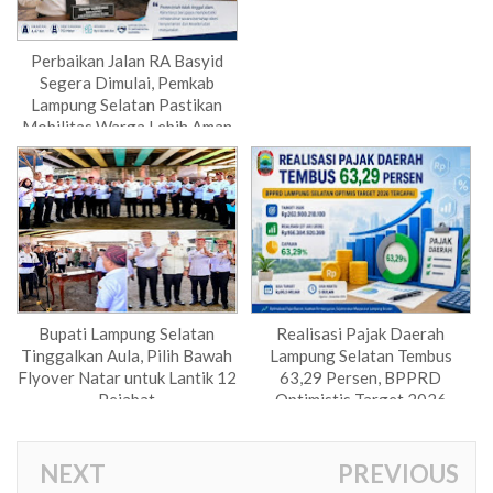
Perbaikan Jalan RA Basyid
Segera Dimulai, Pemkab
Lampung Selatan Pastikan
Mobilitas Warga Lebih Aman
dan Nyaman
Bupati Lampung Selatan
Realisasi Pajak Daerah
Tinggalkan Aula, Pilih Bawah
Lampung Selatan Tembus
Flyover Natar untuk Lantik 12
63,29 Persen, BPPRD
Pejabat
Optimistis Target 2026
Tercapai
NEXT
PREVIOUS