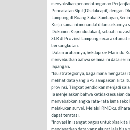
menyaksikan penandatanganan Perjanjia
Pencatatan Sipil (Disdukcapil) dengan D
Lampung di Ruang Sakai Sambayan, Senin
​Kerja sama ini menandai diluncurkanny
Dokumen Kependudukan), sebuah inovasi 
SLB di Provinsi Lampung secara otomati
bersangkutan.
​Dalam arahannya, Sekdaprov Marindo Kur
menyebutkan bahwa selama ini data serin
lapangan.
​"Isu strategisnya, bagaimana mengatasi t
melihat data yang BPS sampaikan, kita it
provinsi. Tingkat pendidikan menjadi sal
​Ia menjelaskan bahwa ketidaksesuaian da
menyebabkan angka rata-rata lama sekola
melakukan survei. Melalui RMDku, dihara
dapat teratasi.
​"Inovasi ini sangat bagus untuk bisa kit
mendapatkan data yang akurat lalu bisa m