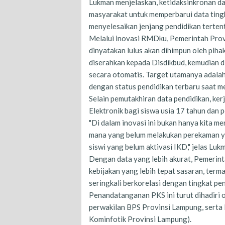
Lukman menjelaskan, ketidaksinkronan d
masyarakat untuk memperbarui data tingk
menyelesaikan jenjang pendidikan terten
Melalui inovasi RMDku, Pemerintah Prov
dinyatakan lulus akan dihimpun oleh pih
diserahkan kepada Disdikbud, kemudian d
secara otomatis. Target utamanya adal
dengan status pendidikan terbaru saat me
​Selain pemutakhiran data pendidikan, k
Elektronik bagi siswa usia 17 tahun dan 
​"Di dalam inovasi ini bukan hanya kita 
mana yang belum melakukan perekaman yan
siswi yang belum aktivasi IKD," jelas Luk
​Dengan data yang lebih akurat, Pemerin
kebijakan yang lebih tepat sasaran, ter
seringkali berkorelasi dengan tingkat p
​Penandatanganan PKS ini turut dihadiri
perwakilan BPS Provinsi Lampung, serta
Kominfotik Provinsi Lampung).