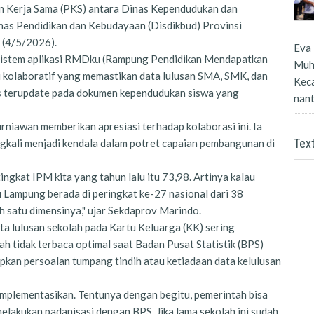
n Kerja Sama (PKS) antara Dinas Kependudukan dan
inas Pendidikan dan Kebudayaan (Disdikbud) Provinsi
 (4/5/2026).
Eva 
a sistem aplikasi RMDku (Rampung Pendidikan Mendapatkan
Muh
kolaboratif yang memastikan data lulusan SMA, SMK, dan
Kec
s terupdate pada dokumen kependudukan siswa yang
nanti
niawan memberikan apresiasi terhadap kolaborasi ini. Ia
Tex
gkali menjadi kendala dalam potret capaian pembangunan di
ingkat IPM kita yang tahun lalu itu 73,98. Artinya kalau
u Lampung berada di peringkat ke-27 nasional dari 38
ah satu dimensinya," ujar Sekdaprov Marindo.
ta lulusan sekolah pada Kartu Keluarga (KK) sering
h tidak terbaca optimal saat Badan Pusat Statistik (BPS)
pkan persoalan tumpang tindih atau ketiadaan data kelulusan
a implementasikan. Tentunya dengan begitu, pemerintah bisa
elakukan padanisasi dengan BPS. Jika lama sekolah ini sudah