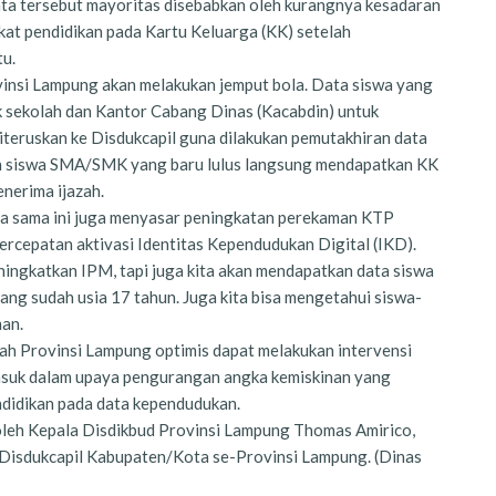
ata tersebut mayoritas disebabkan oleh kurangnya kesadaran
at pendidikan pada Kartu Keluarga (KK) setelah
tu.
insi Lampung akan melakukan jemput bola. Data siswa yang
ak sekolah dan Kantor Cabang Dinas (Kacabdin) untuk
iteruskan ke Disdukcapil guna dilakukan pemutakhiran data
ah siswa SMA/SMK yang baru lulus langsung mendapatkan KK
nerima ijazah.
erja sama ini juga menyasar peningkatan perekaman KTP
percepatan aktivasi Identitas Kependudukan Digital (IKD).
meningkatkan IPM, tapi juga kita akan mendapatkan data siswa
g sudah usia 17 tahun. Juga kita bisa mengetahui siswa-
man.
tah Provinsi Lampung optimis dapat melakukan intervensi
masuk dalam upaya pengurangan angka kemiskinan yang
endidikan pada data kependudukan.
 oleh Kepala Disdikbud Provinsi Lampung Thomas Amirico,
 Disdukcapil Kabupaten/Kota se-Provinsi Lampung. (Dinas