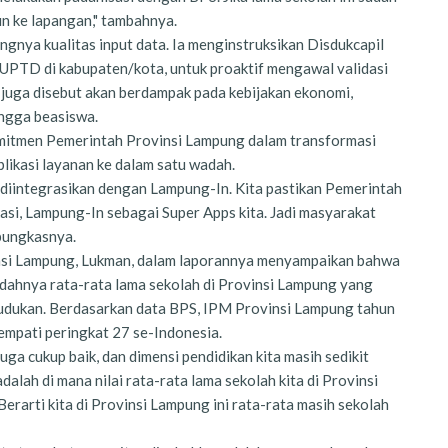
un ke lapangan," tambahnya.
gnya kualitas input data. Ia menginstruksikan Disdukcapil
 UPTD di kabupaten/kota, untuk proaktif mengawal validasi
i juga disebut akan berdampak pada kebijakan ekonomi,
ngga beasiswa.
mitmen Pemerintah Provinsi Lampung dalam transformasi
plikasi layanan ke dalam satu wadah.
t diintegrasikan dengan Lampung-In. Kita pastikan Pemerintah
asi, Lampung-In sebagai Super Apps kita. Jadi masyarakat
 pungkasnya.
insi Lampung, Lukman, dalam laporannya menyampaikan bahwa
endahnya rata-rata lama sekolah di Provinsi Lampung yang
dudukan. Berdasarkan data BPS, IPM Provinsi Lampung tahun
mpati peringkat 27 se-Indonesia.
uga cukup baik, dan dimensi pendidikan kita masih sedikit
alah di mana nilai rata-rata lama sekolah kita di Provinsi
erarti kita di Provinsi Lampung ini rata-rata masih sekolah