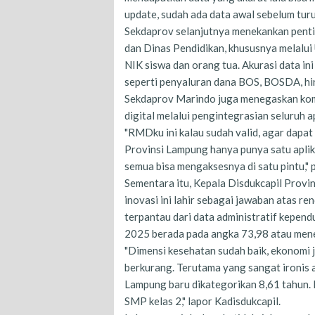
update, sudah ada data awal sebelum tur
​Sekdaprov selanjutnya menekankan pentin
dan Dinas Pendidikan, khususnya melalui
NIK siswa dan orang tua. Akurasi data in
seperti penyaluran dana BOS, BOSDA, hi
​Sekdaprov Marindo juga menegaskan ko
digital melalui pengintegrasian seluruh a
​"RMDku ini kalau sudah valid, agar dapa
Provinsi Lampung hanya punya satu aplik
semua bisa mengaksesnya di satu pintu,"
Sementara itu, Kepala Disdukcapil Prov
inovasi ini lahir sebagai jawaban atas r
terpantau dari data administratif kepen
2025 berada pada angka 73,98 atau mene
​"Dimensi kesehatan sudah baik, ekonomi j
berkurang. Terutama yang sangat ironis ad
Lampung baru dikategorikan 8,61 tahun. B
SMP kelas 2," lapor Kadisdukcapil.