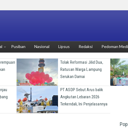
al
Pusiban
Nasional
Lipsus
Redaksi
Pedoman Media
Perempuan
Tolak Reformasi Jilid Dua,
kan
Ratusan Warga Lampung
Serukan Damai
injau
PT ASDP Sebut Arus balik
bang
Angkutan Lebaran 2026
Terkendali, Ini Penjelasannya
Pop