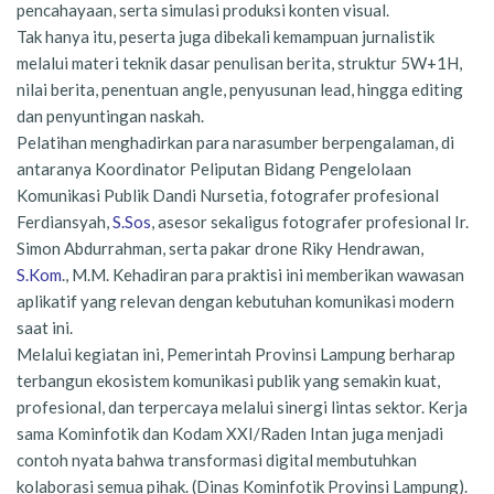
pencahayaan, serta simulasi produksi konten visual.
Tak hanya itu, peserta juga dibekali kemampuan jurnalistik
melalui materi teknik dasar penulisan berita, struktur 5W+1H,
nilai berita, penentuan angle, penyusunan lead, hingga editing
dan penyuntingan naskah.
Pelatihan menghadirkan para narasumber berpengalaman, di
antaranya Koordinator Peliputan Bidang Pengelolaan
Komunikasi Publik Dandi Nursetia, fotografer profesional
Ferdiansyah,
S.Sos
, asesor sekaligus fotografer profesional Ir.
Simon Abdurrahman, serta pakar drone Riky Hendrawan,
S.Kom
., M.M. Kehadiran para praktisi ini memberikan wawasan
aplikatif yang relevan dengan kebutuhan komunikasi modern
saat ini.
Melalui kegiatan ini, Pemerintah Provinsi Lampung berharap
terbangun ekosistem komunikasi publik yang semakin kuat,
profesional, dan terpercaya melalui sinergi lintas sektor. Kerja
sama Kominfotik dan Kodam XXI/Raden Intan juga menjadi
contoh nyata bahwa transformasi digital membutuhkan
kolaborasi semua pihak. (Dinas Kominfotik Provinsi Lampung).