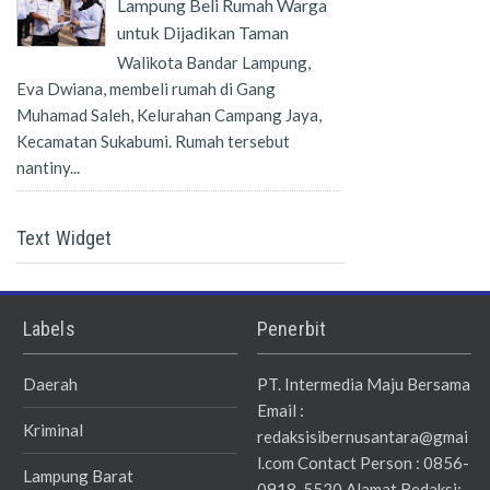
Lampung Beli Rumah Warga
untuk Dijadikan Taman
Walikota Bandar Lampung,
Eva Dwiana, membeli rumah di Gang
Muhamad Saleh, Kelurahan Campang Jaya,
Kecamatan Sukabumi. Rumah tersebut
nantiny...
Text Widget
Labels
Penerbit
Daerah
PT. Intermedia Maju Bersama
Email :
Kriminal
redaksisibernusantara@gmai
l.com Contact Person : 0856-
Lampung Barat
0918-5520 Alamat Redaksi: