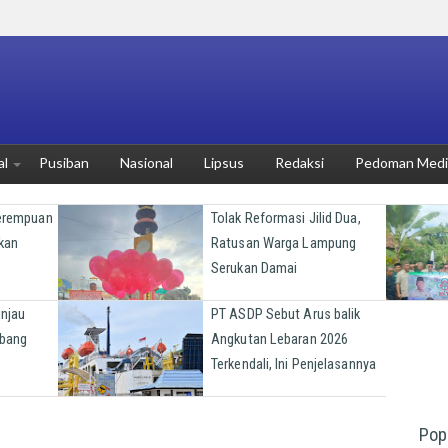
al
Pusiban
Nasional
Lipsus
Redaksi
Pedoman Media
Perempuan
Tolak Reformasi Jilid Dua,
kan
Ratusan Warga Lampung
Serukan Damai
injau
PT ASDP Sebut Arus balik
bang
Angkutan Lebaran 2026
Terkendali, Ini Penjelasannya
Pop