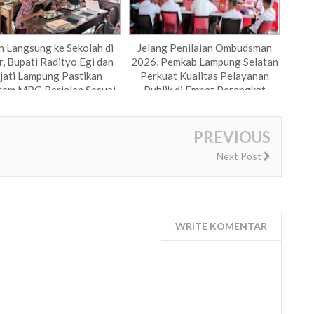
n Langsung ke Sekolah di
Jelang Penilaian Ombudsman
, Bupati Radityo Egi dan
2026, Pemkab Lampung Selatan
jati Lampung Pastikan
Perkuat Kualitas Pelayanan
ram MBG Berjalan Sesuai
Publik di Empat Perangkat
SOP
Daerah
PREVIOUS
Next Post
WRITE KOMENTAR