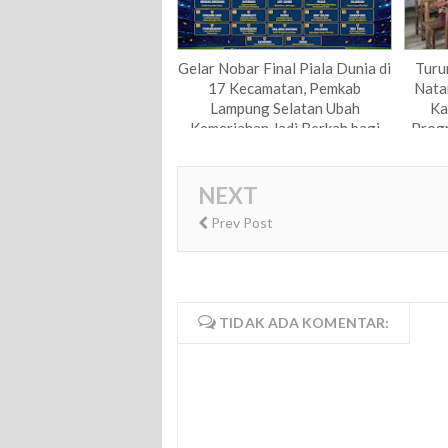
Gelar Nobar Final Piala Dunia di
Turu
17 Kecamatan, Pemkab
Natar
Lampung Selatan Ubah
Ka
Kemeriahan Jadi Berkah bagi
Prog
UMKM Lokal
NEXT
Prev Post
TIDAK ADA KOMENTAR: