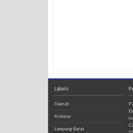
Labels
P
Daerah
PT
Em
Kriminal
re
Co
Lampung Barat
55