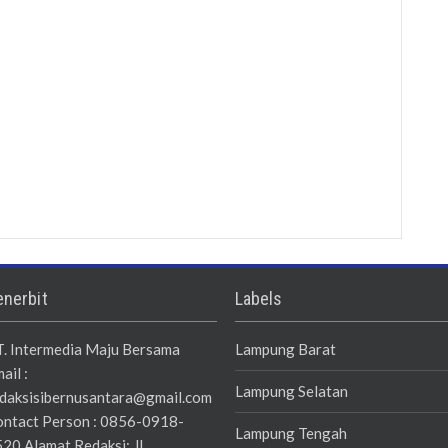
enerbit
Labels
. Intermedia Maju Bersama
Lampung Barat
ail :
Lampung Selatan
daksisibernusantara@gmail.com
ntact Person : 0856-0918-
Lampung Tengah
20 Alamat Redaksi: JL.