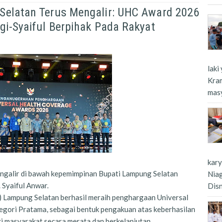
Selatan Terus Mengalir: UHC Award 2026
i-Syaiful Berpihak Pada Rakyat
laki
Kra
masy
kar
mengalir di bawah kepemimpinan Bupati Lampung Selatan
Nia
 Syaiful Anwar.
Dis
 Lampung Selatan berhasil meraih penghargaan Universal
gori Pratama, sebagai bentuk pengakuan atas keberhasilan
i masyarakat secara merata dan berkelanjutan.