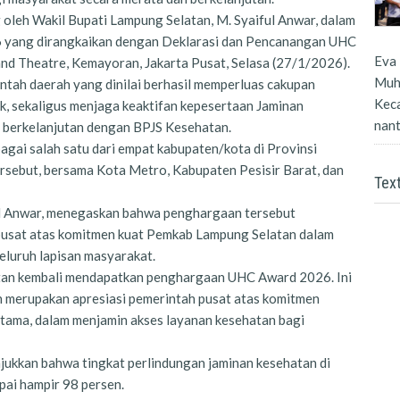
oleh Wakil Bupati Lampung Selatan, M. Syaiful Anwar, dalam
yang dirangkaikan dengan Deklarasi dan Pencanangan UHC
Eva 
nd Theatre, Kemayoran, Jakarta Pusat, Selasa (27/1/2026).
Muh
ntah daerah yang dinilai berhasil memperluas cakupan
Kec
, sekaligus menjaga keaktifan kepesertaan Jaminan
nanti
i berkelanjutan dengan BPJS Kesehatan.
gai salah satu dari empat kabupaten/kota di Provinsi
ebut, bersama Kota Metro, Kabupaten Pesisir Barat, dan
Tex
ul Anwar, menegaskan bahwa penghargaan tersebut
pusat atas komitmen kuat Pemkab Lampung Selatan dalam
eluruh lapisan masyarakat.
atan kembali mendapatkan penghargaan UHC Award 2026. Ini
n merupakan apresiasi pemerintah pusat atas komitmen
atama, dalam menjamin akses layanan kesehatan bagi
jukkan bahwa tingkat perlindungan jaminan kesehatan di
ai hampir 98 persen.