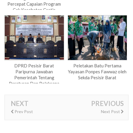
Percepat Capaian Program
Cek Kesehatan Gratis
DPRD Pesisir Barat
Peletakan Batu Pertama
Paripurna Jawaban
Yayasan Ponpes Fawwaz oleh
Pemerintah Tentang
Sekda Pesisir Barat
Peraturan Dan Pelaksana
APBD
NEXT
PREVIOUS
Prev Post
Next Post