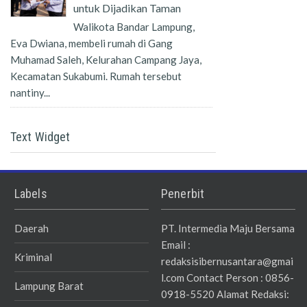
untuk Dijadikan Taman
Walikota Bandar Lampung,
Eva Dwiana, membeli rumah di Gang
Muhamad Saleh, Kelurahan Campang Jaya,
Kecamatan Sukabumi. Rumah tersebut
nantiny...
Text Widget
Labels
Penerbit
Daerah
PT. Intermedia Maju Bersama
Email :
Kriminal
redaksisibernusantara@gmai
l.com Contact Person : 0856-
Lampung Barat
0918-5520 Alamat Redaksi: