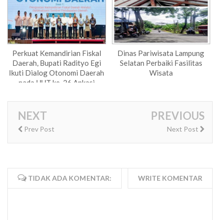
Perkuat Kemandirian Fiskal
Dinas Pariwisata Lampung
Daerah, Bupati Radityo Egi
Selatan Perbaiki Fasilitas
Ikuti Dialog Otonomi Daerah
Wisata
pada HUT ke-26 Apkasi
NEXT
PREVIOUS
Prev Post
Next Post
TIDAK ADA KOMENTAR:
WRITE KOMENTAR