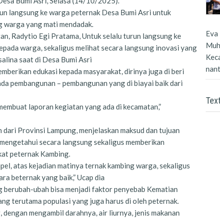
esa Bumi Asri, Selasa (14/10/2025).
un langsung ke warga peternak Desa Bumi Asri untuk
ng warga yang mati mendadak.
Eva 
tan, Radytio Egi Pratama, Untuk selalu turun langsung ke
Muh
epada warga, sekaligus melihat secara langsung inovasi yang
Kec
salina saat di Desa Bumi Asri
nanti
mberikan edukasi kepada masyarakat, dirinya juga di beri
da pembangunan – pembangunan yang di biayai baik dari
Tex
k membuat laporan kegiatan yang ada di kecamatan,”
n dari Provinsi Lampung, menjelaskan maksud dan tujuan
n mengetahui secara langsung sekaligus memberikan
at peternak Kambing.
pel, atas kejadian matinya ternak kambing warga, sekaligus
a beternak yang baik,” Ucap dia
g berubah-ubah bisa menjadi faktor penyebab Kematian
ng terutama populasi yang juga harus di oleh peternak.
g, dengan mengambil darahnya, air liurnya, jenis makanan