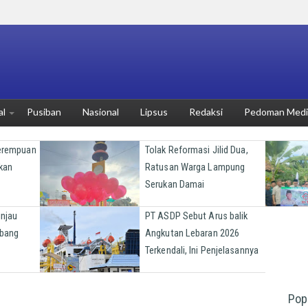
al
Pusiban
Nasional
Lipsus
Redaksi
Pedoman Media
Perempuan
Tolak Reformasi Jilid Dua,
kan
Ratusan Warga Lampung
Serukan Damai
injau
PT ASDP Sebut Arus balik
bang
Angkutan Lebaran 2026
Terkendali, Ini Penjelasannya
Pop