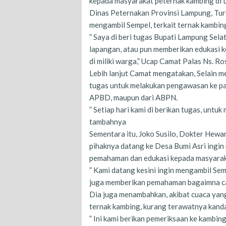
kepada masyarakat peternak kambing di D
Dinas Peternakan Provinsi Lampung, Tur
mengambil Sempel, terkait ternak kambi
” Saya di beri tugas Bupati Lampung Sela
lapangan, atau pun memberikan edukasi k
di miliki warga,” Ucap Camat Palas Ns. Ro
Lebih lanjut Camat mengatakan, Selain me
tugas untuk melakukan pengawasan ke pa
APBD, maupun dari ABPN.
” Setiap hari kami di berikan tugas, untu
tambahnya
Sementara itu, Joko Susilo, Dokter Hewa
pihaknya datang ke Desa Bumi Asri ingi
pemahaman dan edukasi kepada masyarak
” Kami datang kesini ingin mengambil Sem
juga memberikan pemahaman bagaimna car
Dia juga menambahkan, akibat cuaca yan
ternak kambing, kurang terawatnya kanda
” Ini kami berikan pemeriksaan ke kambin