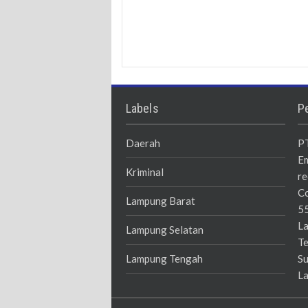
Labels
P
Daerah
PT
Em
Kriminal
re
Co
Lampung Barat
55
La
Lampung Selatan
Te
Lampung Tengah
Su
La