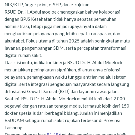
NIK/KTP, finger print, e-SEP, dan e-rujukan.
RSUD Dr. H. Abdul moeloek menegaskan bahwa kolaborasi
dengan BPJS Kesehatan tidak hanya sebatas pemenuhan
administrasi, tetapi juga menjadi upaya nyata dalam
menghadirkan pelayanan yang lebih cepat, transparan, dan
akuntabel. Fokus utama di tahun 2025 adalah peningkatan mutu
layanan, pengembangan SDM, serta percepatan transformasi
digital rumah sakit.
Dari sisi mutu, indikator kinerja RSUD Dr. H. Abdul Moeloek
menunjukkan peningkatan signifikan, di antaranya efisiensi
pelayanan, pemangkasan waktu tunggu antrian melalui sistem
digital, serta integrasi pengaduan masyarakat secara langsung
di Instalasi Gawat Darurat (IGD) dan layanan rawat jalan.
Saat ini, RSUD Dr. H. Abdul Moeloek memiliki lebih dari 2.000
pegawai dengan ratusan tenaga medis, termasuk lebih dari 150
dokter spesialis dari berbagai bidang. Jumlah ini menjadikan
RSUDAM sebagai rumah sakit rujukan terbesar di Provinsi
Lampung.
Dengan lahan seluas
81.486
m² dan kapasitas pelayanan lebih