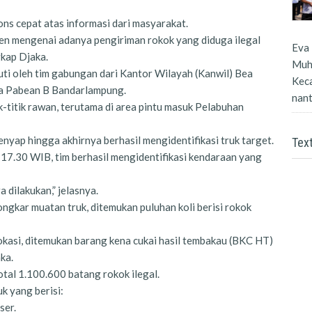
ns cepat atas informasi dari masyarakat.
jen mengenai adanya pengiriman rokok yang diduga ilegal
Eva 
kap Djaka.
Muh
uti oleh tim gabungan dari Kantor Wilayah (Kanwil) Bea
Kec
a Pabean B Bandarlampung.
nanti
-titik rawan, terutama di area pintu masuk Pelabuhan
enyap hingga akhirnya berhasil mengidentifikasi truk target.
Tex
l 17.30 WIB, tim berhasil mengidentifikasi kendaraan yang
dilakukan,” jelasnya.
ngkar muatan truk, ditemukan puluhan koli berisi rokok
okasi, ditemukan barang kena cukai hasil tembakau (BKC HT)
aka.
otal 1.100.600 batang rokok ilegal.
uk yang berisi:
ser.