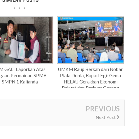
SIMILAR POSTS
M GALI Laporkan Atas
UMKM Raup Berkah dari Nobar
gaan Permainan SPMB
Piala Dunia, Bupati Egi: Gema
SMPN 1 Kalianda
HELAU Gerakkan Ekonomi
Rakyat dan Perkuat Gotong
Royong
PREVIOUS
Next Post