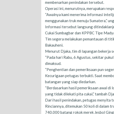
membenarkan penindakan tersebut.
Operasi ini, menurutnya, merupakan respo
“Awalnya kami menerima informasi inteli
menggunakan truk menuju Sumatera,” ung
Informasi tersebut langsung ditindaklanj
Cukai Sumbagbar dan KPPBC Tipe Mady
Tim segera melakukan pemantauan di titik
Bakauheni.
Menurut Djaka, tim di lapangan bekerja s
“Pada hari Rabu, 6 Agustus, sekitar puku
dimaksud.
“Penghentian dan pemeriksaan pun segera 
Kecurigaan petugas terbukti. Saat membo
batangan yang siap diedarkan.
“Berdasarkan hasil pemeriksaan awal di l
yang tidak dilekati pita cukai,” tambah Dj
Dari hasil penindakan, petugas menyita t
Rinciannya, ditemukan 50 koli di dalam tr
740.000 batang rokok merek Jesbol Ging