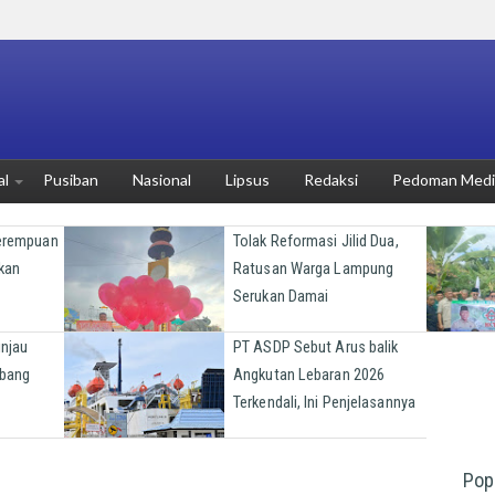
al
Pusiban
Nasional
Lipsus
Redaksi
Pedoman Media
Perempuan
Tolak Reformasi Jilid Dua,
kan
Ratusan Warga Lampung
Serukan Damai
injau
PT ASDP Sebut Arus balik
bang
Angkutan Lebaran 2026
Terkendali, Ini Penjelasannya
Pop