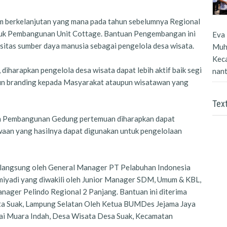
am berkelanjutan yang mana pada tahun sebelumnya Regional
tuk Pembangunan Unit Cottage. Bantuan Pengembangan ini
Eva 
sitas sumber daya manusia sebagai pengelola desa wisata.
Muh
Kec
diharapkan pengelola desa wisata dapat lebih aktif baik segi
nanti
un branding kepada Masyarakat ataupun wisatawan yang
Tex
uan Pembangunan Gedung pertemuan diharapkan dapat
aan yang hasilnya dapat digunakan untuk pengelolaan
an langsung oleh General Manager PT Pelabuhan Indonesia
miyadi yang diwakili oleh Junior Manager SDM, Umum & KBL,
nager Pelindo Regional 2 Panjang. Bantuan ini diterima
ta Suak, Lampung Selatan Oleh Ketua BUMDes Jejama Jaya
tai Muara Indah, Desa Wisata Desa Suak, Kecamatan