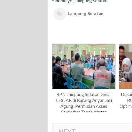
Sidomulyo, Lampung Selatan.
Lampung Selatan
BPN Lampung Selatan Gelar
Dukun
LESLAR di Karang Anyar Jati
BG
Agung, Permudah Akses
Optim
Sertipikat Tanah Warga
NEXT