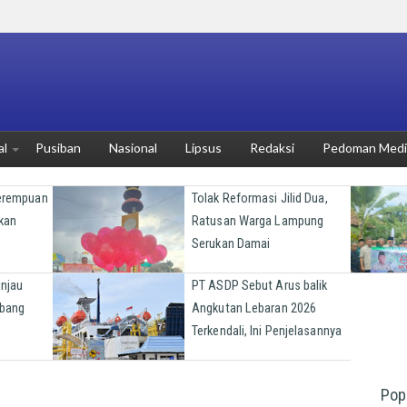
al
Pusiban
Nasional
Lipsus
Redaksi
Pedoman Media
Perempuan
Tolak Reformasi Jilid Dua,
kan
Ratusan Warga Lampung
Serukan Damai
injau
PT ASDP Sebut Arus balik
bang
Angkutan Lebaran 2026
Terkendali, Ini Penjelasannya
Pop